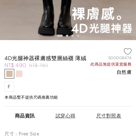
4D光腿神器裸膚感雙層絲襪 薄絨
S00008474
NT$ 490
此商品無提供退貨服務
NT$ 780
自然膚
F
本商品暫不提供尺碼推薦功能
商品資訊
試穿心得
尺寸對照表
尺寸：Free Size