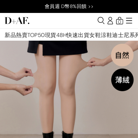
會員週 D幣8%回饋 >>
0
新品
熱賣TOP50
現貨48H快速出貨
女鞋
涼鞋
迪士尼系