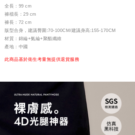
全長：99 cm
褲檔長：29 cm
褲長：72 cm
版型合身，建議臀圍:70-100CM/建議身高:155-170CM
材質：錦綸+氨綸+聚酯纖維
產地：中國
此商品基於衛生考量無提供退貨服務