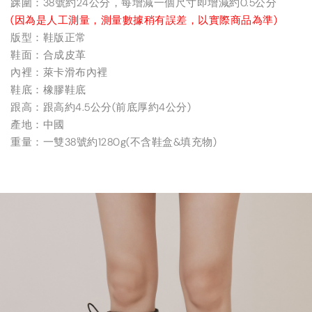
踝圍：38號約24公分，每增減一個尺寸即增減約0.5公分
(因為是人工測量，測量數據稍有誤差，以實際商品為準)
版型：鞋版正常
鞋面：合成皮革
內裡：萊卡滑布內裡
鞋底：橡膠鞋底
跟高：跟高約4.5公分(前底厚約4公分)
產地：中國
重量：一雙38號約1280g(不含鞋盒&填充物)