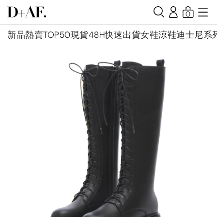
0
新品
熱賣TOP50
現貨48H快速出貨
女鞋
涼鞋
迪士尼系