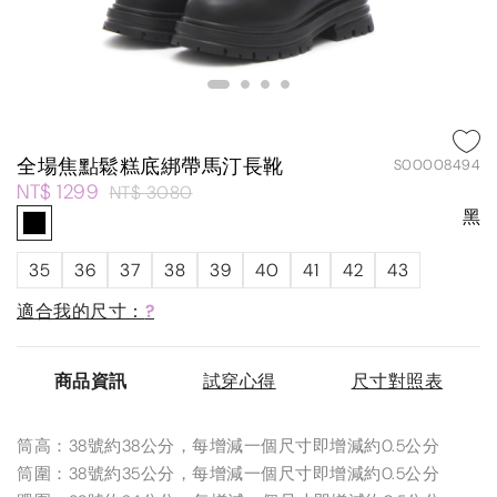
全場焦點鬆糕底綁帶馬汀長靴
S00008494
NT$ 1299
NT$ 3080
黑
35
36
37
38
39
40
41
42
43
適合我的尺寸：
?
商品資訊
試穿心得
尺寸對照表
筒高：38號約38公分，每增減一個尺寸即增減約0.5公分
筒圍：38號約35公分，每增減一個尺寸即增減約0.5公分