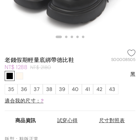
老錢假期輕量底綁帶德比鞋
S00008505
NT$ 1288
NT$ 2180
黑
35
36
37
38
39
40
41
42
43
適合我的尺寸：
?
商品資訊
試穿心得
尺寸對照表
版型：鞋版正常