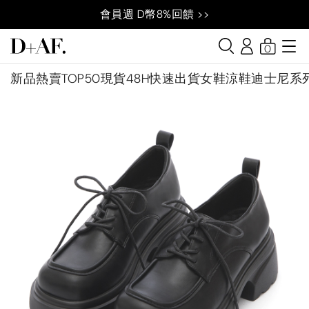
會員週 D幣8%回饋 >>
0
新品
熱賣TOP50
現貨48H快速出貨
女鞋
涼鞋
迪士尼系