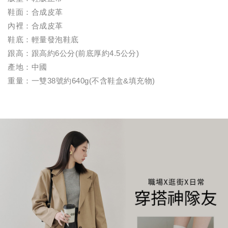
鞋面：合成皮革
內裡：合成皮革
鞋底：輕量發泡鞋底
跟高：跟高約6公分(前底厚約4.5公分)
產地：中國
重量：一雙38號約640g(不含鞋盒&填充物)