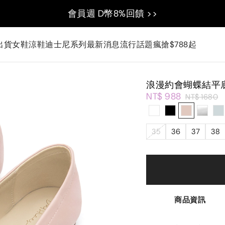
會員週 D幣8%回饋 >>
出貨
女鞋
涼鞋
迪士尼系列
最新消息
流行話題
瘋搶$788起
浪漫約會蝴蝶結平
NT$ 988
NT$ 1680
35
36
37
38
商品資訊