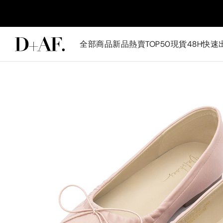
全部商品
新品
熱賣TOP50
現貨48H快速