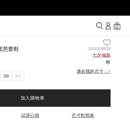
0
底芭蕾鞋
S00008528
七夕福袋
粉
適合我的尺寸：
?
39
40
加入購物車
試穿心得
尺寸對照表