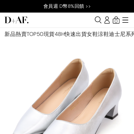
會員週 D幣8%回饋 >>
0
新品
熱賣TOP50
現貨48H快速出貨
女鞋
涼鞋
迪士尼系