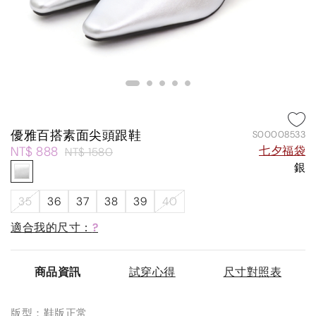
優雅百搭素面尖頭跟鞋
S00008533
NT$ 888
七夕福袋
NT$ 1580
銀
35
36
37
38
39
40
適合我的尺寸：
?
商品資訊
試穿心得
尺寸對照表
版型：鞋版正常