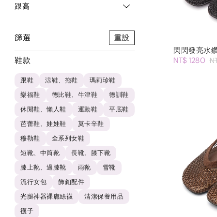
跟高
篩選
重設
閃閃發亮水
鞋款
NT$ 1280
N
跟鞋
涼鞋、拖鞋
瑪莉珍鞋
樂福鞋
德比鞋、牛津鞋
德訓鞋
休閒鞋、懶人鞋
運動鞋
平底鞋
芭蕾鞋、娃娃鞋
莫卡辛鞋
穆勒鞋
全系列女鞋
短靴、中筒靴
長靴、膝下靴
膝上靴、過膝靴
雨靴
雪靴
流行女包
飾釦配件
光腿神器裸膚絲襪
清潔保養用品
襪子