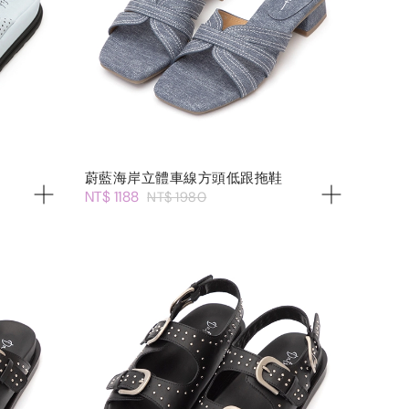
蔚藍海岸立體車線方頭低跟拖鞋
NT$ 1188
NT$ 1980