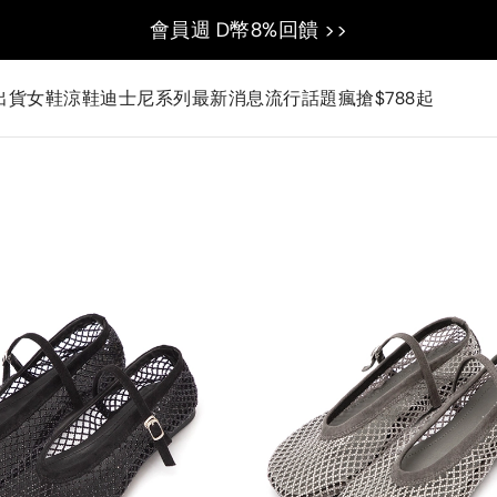
會員週 D幣8%回饋 >>
出貨
女鞋
涼鞋
迪士尼系列
最新消息
流行話題
瘋搶$788起