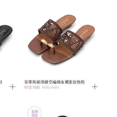
鞋
峇厘島秘境鏤空編織金屬套趾拖鞋
NT$ 1188
NT$ 1980