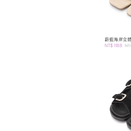
蔚藍海岸立
NT$ 1188
NT