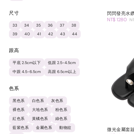
尺寸
閃閃發亮水
NT$ 1280
N
33
34
35
36
37
38
39
40
41
42
43
44
跟高
平底 2.5cm以下
低跟 2.5-4.5cm
中跟 4.5-6.5cm
高跟 6.5cm以上
色系
黑色系
白色系
灰色系
裸色系
大地色系
粉色系
紅色系
黃橘色系
綠色系
藍紫色系
金屬色系
動物紋
微光金屬套