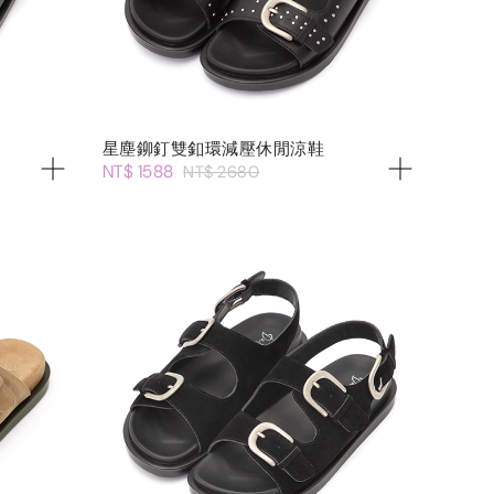
星塵鉚釘雙釦環減壓休閒涼鞋
NT$ 1588
NT$ 2680