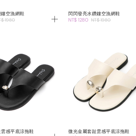
鑽鏤空漁網鞋
閃閃發亮水鑽鏤空漁網鞋
NT$ 1280
T$ 1980
NT$ 1980
趾雲感平底涼拖鞋
微光金屬套趾雲感平底涼拖鞋