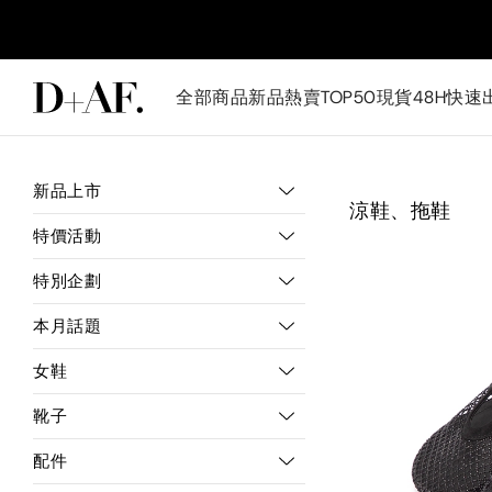
全部商品
新品
熱賣TOP50
現貨48H快速
新品上市
涼鞋、拖鞋
特價活動
特別企劃
本月話題
女鞋
靴子
配件