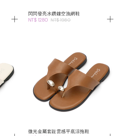
閃閃發亮水鑽鏤空漁網鞋
NT$ 1280
NT$ 1980
微光金屬套趾雲感平底涼拖鞋