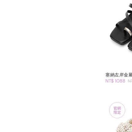
塞納左岸金
NT$ 1088
N