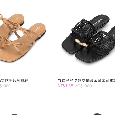
結雲感平底涼拖鞋
峇厘島秘境鏤空編織金屬套趾拖
NT$ 1188
$ 1980
NT$ 1980