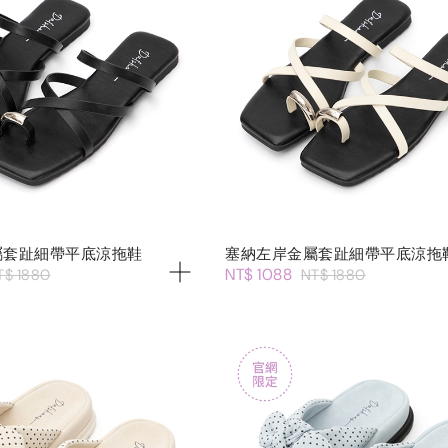
屬套趾細帶平底涼拖鞋
塞納左岸金屬套趾細帶平底涼拖
NT$ 1088
T$ 1880
NT$ 1880