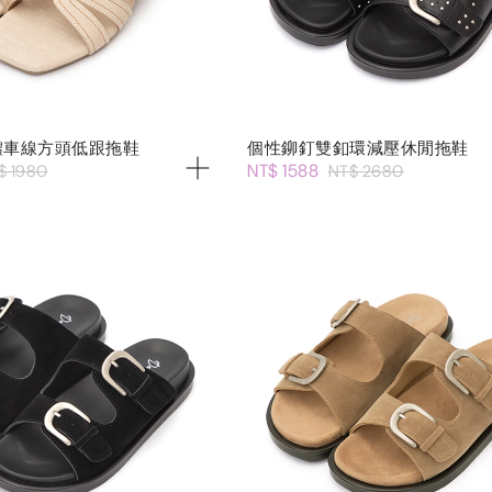
體車線方頭低跟拖鞋
個性鉚釘雙釦環減壓休閒拖鞋
NT$ 1588
$ 1980
NT$ 2680