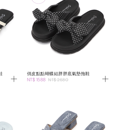
鞋
俏皮點點蝴蝶結胖胖底氣墊拖鞋
NT$ 1588
NT$ 2680