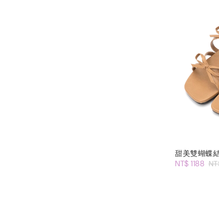
甜美雙蝴蝶
NT$ 1188
NT