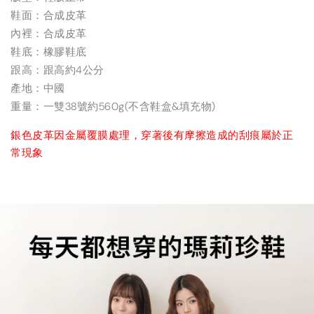
鞋面：合成皮革
內裡：合成皮革
鞋底：橡膠鞋底
跟高：跟高約4公分
產地：中國
重量：一雙38號約560g(不含鞋盒&填充物)
銀色皮革因金屬覆膜處理，穿著後有摩擦造成的刮痕屬於正
常現象