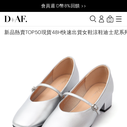
會員週 D幣8%回饋 >>
0
新品
熱賣TOP50
現貨48H快速出貨
女鞋
涼鞋
迪士尼系