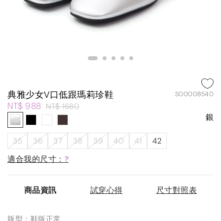
典雅少女V口低跟瑪莉珍鞋
S00008540
NT$ 988
NT$ 1680
銀
35
36
37
38
39
40
41
42
適合我的尺寸：
?
商品資訊
試穿心得
尺寸對照表
版型：鞋版正常