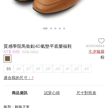
質感學院馬銜釦4D氣墊平底樂福鞋
S00008544
NT$ 888
七夕福袋
NT$ 1580
棕
35
36
37
38
39
40
41
42
43
適合我的尺寸：
?
商品資訊
試穿心得
尺寸對照表
版型：鞋版正常