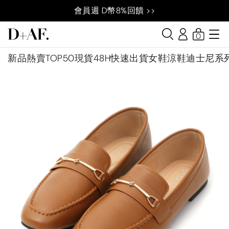
會員週 D幣8%回饋 >>
0
新品
熱賣TOP50
現貨48H快速出貨
女鞋
涼鞋
迪士尼系