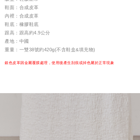
鞋面：合成皮革
內裡：合成皮革
鞋底：橡膠鞋底
跟高：跟高約4.9公分
產地：中國
重量：一雙38號約420g(不含鞋盒&填充物)
銀色皮革因金屬覆膜處理，使用後產生刮痕或掉色屬於正常現象