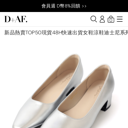
會員週 D幣8%回饋 >>
0
新品
熱賣TOP50
現貨48H快速出貨
女鞋
涼鞋
迪士尼系