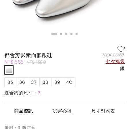
都會剪影素面低跟鞋
S00008566
NT$ 888
七夕福袋
NT$ 1580
銀
35
36
37
38
39
40
適合我的尺寸：
?
商品資訊
試穿心得
尺寸對照表
版型：鞋版正常