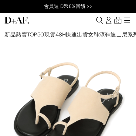
會員週 D幣8%回饋 >>
0
新品
熱賣TOP50
現貨48H快速出貨
女鞋
涼鞋
迪士尼系