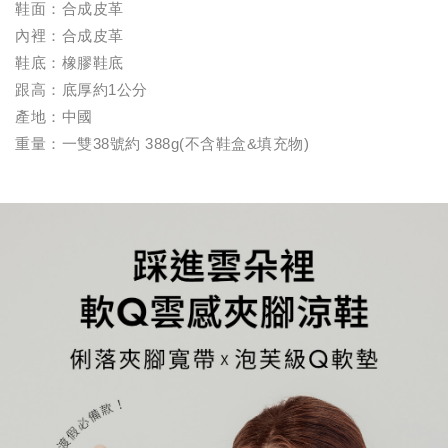
鞋面：合成皮革
內裡：合成皮革
鞋底：橡膠鞋底
跟高：底厚約1公分
產地：中國
重量：一雙38號約 388g(不含鞋盒&填充物)