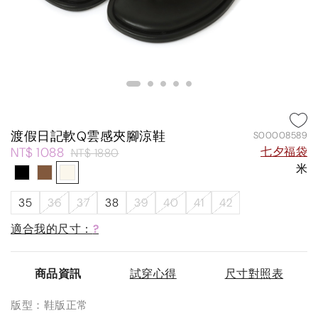
渡假日記軟Q雲感夾腳涼鞋
S00008589
NT$ 1088
七夕福袋
NT$ 1880
米
35
36
37
38
39
40
41
42
適合我的尺寸：
?
商品資訊
試穿心得
尺寸對照表
版型：鞋版正常