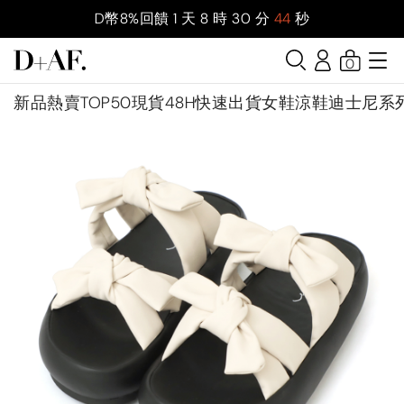
D幣8%回饋
1
天
8
時
30
分
42
秒
0
新品
熱賣TOP50
現貨48H快速出貨
女鞋
涼鞋
迪士尼系