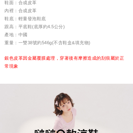
鞋面：合成皮革
內裡：合成皮革
鞋底：輕量發泡鞋底
跟高：平底鞋(底厚約4.5公分)
產地：中國
重量：一雙38號約546g(不含鞋盒&填充物)
銀色皮革因金屬覆膜處理，穿著後有摩擦造成的刮痕屬於正
常現象