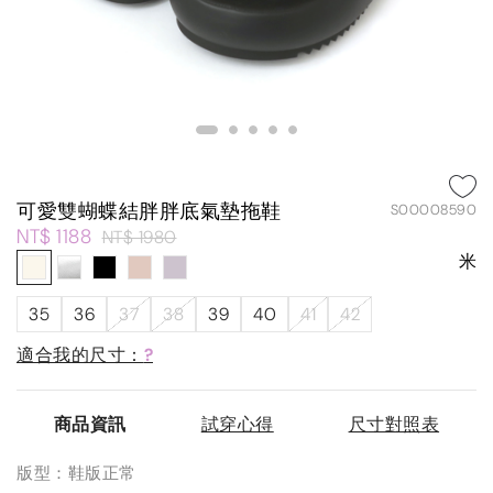
可愛雙蝴蝶結胖胖底氣墊拖鞋
S00008590
NT$ 1188
NT$ 1980
米
35
36
37
38
39
40
41
42
適合我的尺寸：
?
商品資訊
試穿心得
尺寸對照表
版型：鞋版正常