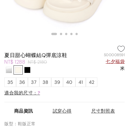
夏日甜心蝴蝶結Q彈底涼鞋
S00008591
NT$ 1288
七夕福袋
NT$ 2180
米
35
36
37
38
39
40
41
42
適合我的尺寸：
?
商品資訊
試穿心得
尺寸對照表
版型：鞋版正常