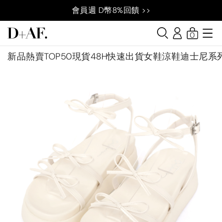
會員週 D幣8%回饋 >>
0
新品
熱賣TOP50
現貨48H快速出貨
女鞋
涼鞋
迪士尼系