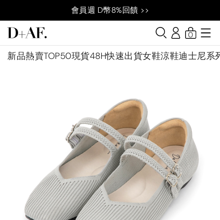
會員週 D幣8%回饋 >>
0
新品
熱賣TOP50
現貨48H快速出貨
女鞋
涼鞋
迪士尼系