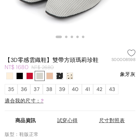
【3D零感雲織鞋】雙帶方頭瑪莉珍鞋
S00008598
NT$ 1680
NT$ 2680
象牙灰
35
36
37
38
39
40
41
42
43
適合我的尺寸：
?
商品資訊
試穿心得
尺寸對照表
版型：鞋版正常