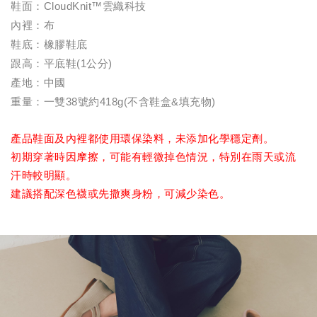
鞋面：CloudKnit™雲織科技
內裡：布
鞋底：橡膠鞋底
跟高：平底鞋(1公分)
產地：中國
重量：一雙38號約418g(不含鞋盒&填充物)
產品鞋面及內裡都使用環保染料，未添加化學穩定劑。
初期穿著時因摩擦，可能有輕微掉色情況，特別在雨天或流
汗時較明顯。
建議搭配深色襪或先撒爽身粉，可減少染色。