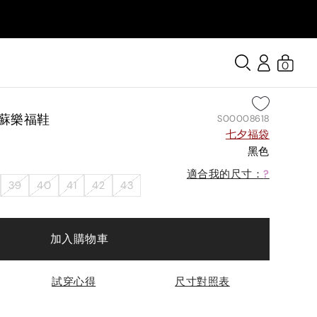
0
流蘇樂福鞋
S00008618
七夕福袋
黑色
適合我的尺寸：
?
39
40
41
42
43
加入購物車
試穿心得
尺寸對照表