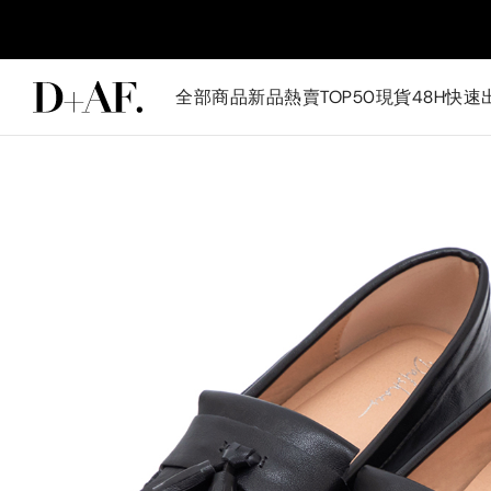
全部商品
新品
熱賣TOP50
現貨48H快速