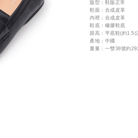
版型：鞋版正常
鞋面：合成皮革
內裡：合成皮革
鞋底：橡膠鞋底
跟高：平底鞋(約1.5
產地：中國
重量：一雙38號約29