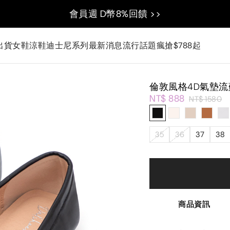
會員週 D幣8%回饋 >>
出貨
女鞋
涼鞋
迪士尼系列
最新消息
流行話題
瘋搶$788起
倫敦風格4D氣墊
NT$ 888
NT$ 1580
35
36
37
38
商品資訊