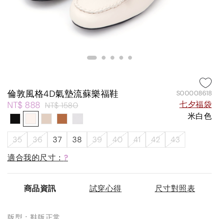
倫敦風格4D氣墊流蘇樂福鞋
S00008618
NT$ 888
七夕福袋
NT$ 1580
米白色
35
36
37
38
39
40
41
42
43
適合我的尺寸：
?
商品資訊
試穿心得
尺寸對照表
版型：鞋版正常