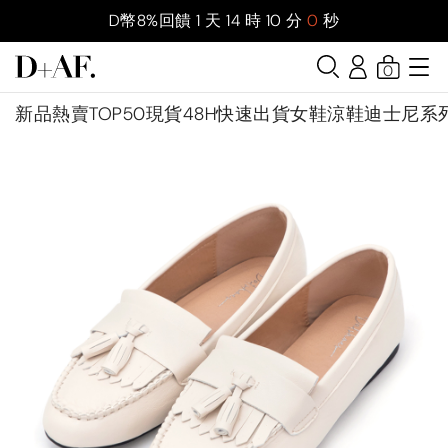
D幣8%回饋
1
天
14
時
9
分
59
秒
0
新品
熱賣TOP50
現貨48H快速出貨
女鞋
涼鞋
迪士尼系