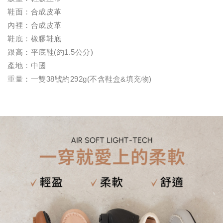
鞋面：合成皮革
內裡：合成皮革
鞋底：橡膠鞋底
跟高：平底鞋(約1.5公分)
產地：中國
重量：一雙38號約292g(不含鞋盒&填充物)