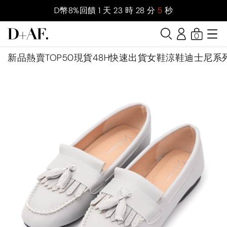
D幣8%回饋
1
天
23
時
28
分
4
秒
0
新品
熱賣TOP50
現貨48H快速出貨
女鞋
涼鞋
迪士尼系