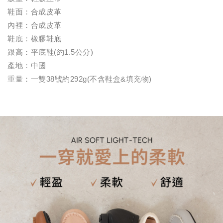
鞋面：合成皮革
內裡：合成皮革
鞋底：橡膠鞋底
跟高：平底鞋(約1.5公分)
產地：中國
重量：一雙38號約292g(不含鞋盒&填充物)