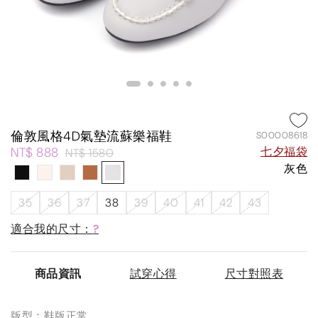
倫敦風格4D氣墊流蘇樂福鞋
S00008618
NT$ 888
七夕福袋
NT$ 1580
灰色
35
36
37
38
39
40
41
42
43
適合我的尺寸：
?
商品資訊
試穿心得
尺寸對照表
版型：鞋版正常