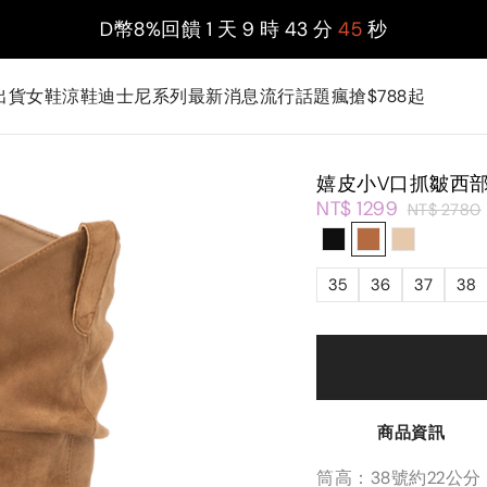
D幣8%回饋
1
天
9
時
43
分
44
秒
出貨
女鞋
涼鞋
迪士尼系列
最新消息
流行話題
瘋搶$788起
嬉皮小V口抓皺西
NT$ 1299
NT$ 2780
35
36
37
38
商品資訊
筒高：38號約22公