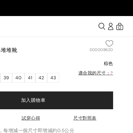
0
部堆堆靴
S00008620
棕色
適合我的尺寸：
?
39
40
41
42
43
加入購物車
試穿心得
尺寸對照表
分，每增減一個尺寸即增減約0.5公分