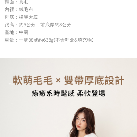
鞋面：真毛
內裡：絨毛布
鞋底：橡膠大底
跟高：約5公分，前底厚約3公分
產地：中國
重量：一雙38號約638g(不含鞋盒&填充物)