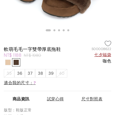
軟萌毛毛一字雙帶厚底拖鞋
S00008622
NT$ 1188
七夕福袋
NT$ 1980
咖色
35
36
37
38
39
40
適合我的尺寸：
?
商品資訊
試穿心得
尺寸對照表
版型：鞋版正常