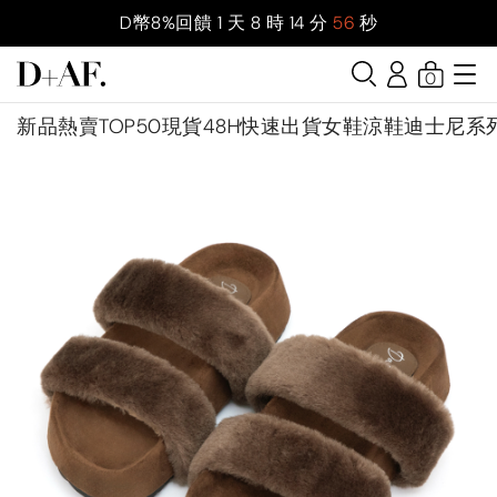
D幣8%回饋
1
天
8
時
14
分
55
秒
0
新品
熱賣TOP50
現貨48H快速出貨
女鞋
涼鞋
迪士尼系