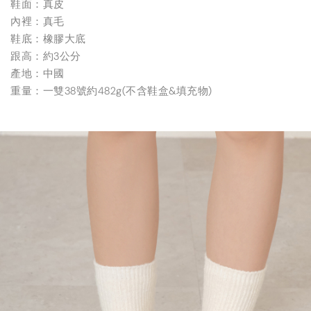
鞋面：真皮
內裡：真毛
鞋底：橡膠大底
跟高：約3公分
產地：中國
重量：一雙38號約482g(不含鞋盒&填充物)