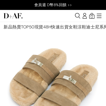
會員週 D幣8%回饋 >>
0
新品
熱賣TOP50
現貨48H快速出貨
女鞋
涼鞋
迪士尼系