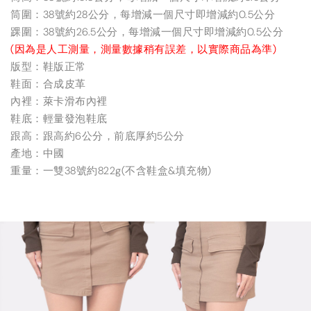
筒圍：38號約28公分，每增減一個尺寸即增減約0.5公分
踝圍：38號約26.5公分，每增減一個尺寸即增減約0.5公分
(因為是人工測量，測量數據稍有誤差，以實際商品為準)
版型：鞋版正常
鞋面：合成皮革
內裡：萊卡滑布內裡
鞋底：輕量發泡鞋底
跟高：跟高約6公分，前底厚約5公分
產地：中國
重量：一雙38號約822g(不含鞋盒&填充物)