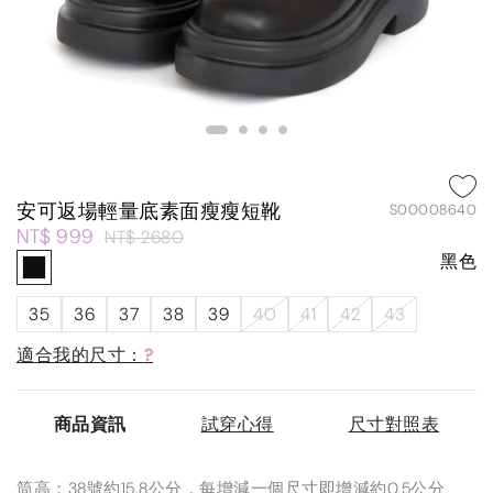
安可返場輕量底素面瘦瘦短靴
S00008640
NT$ 999
NT$ 2680
黑色
35
36
37
38
39
40
41
42
43
適合我的尺寸：
?
商品資訊
試穿心得
尺寸對照表
筒高：38號約15.8公分，每增減一個尺寸即增減約0.5公分