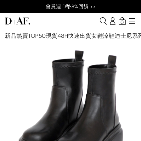
會員週 D幣8%回饋 >>
0
新品
熱賣TOP50
現貨48H快速出貨
女鞋
涼鞋
迪士尼系