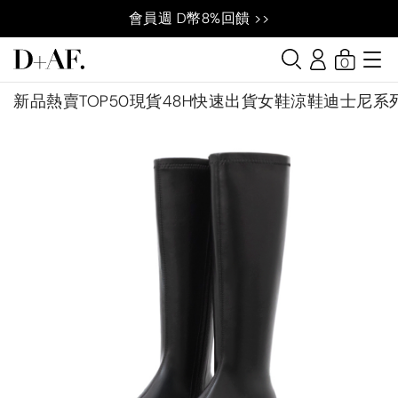
會員週 D幣8%回饋 >>
0
新品
熱賣TOP50
現貨48H快速出貨
女鞋
涼鞋
迪士尼系