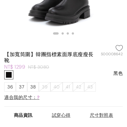
【加寬筒圍】韓團指標素面厚底瘦瘦長
S00008642
靴
NT$ 1299
NT$ 3080
黑色
36
37
38
39
40
41
42
43
適合我的尺寸：
?
商品資訊
試穿心得
尺寸對照表