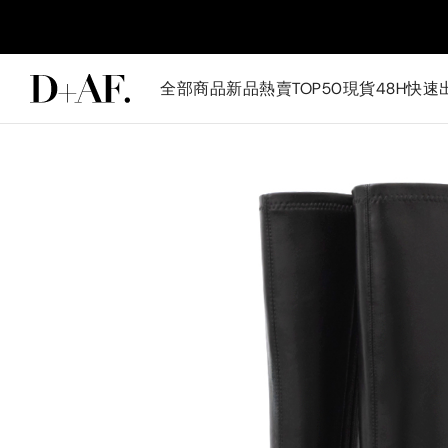
全部商品
新品
熱賣TOP50
現貨48H快速