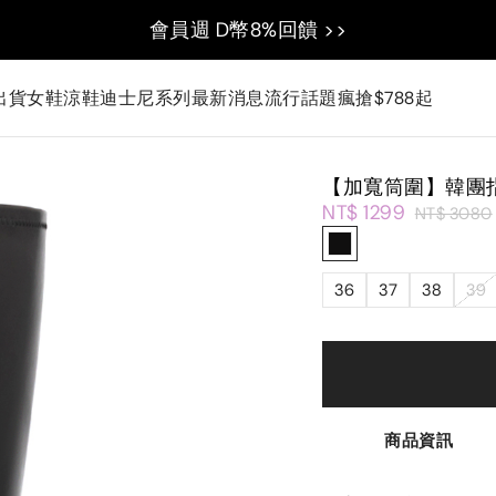
會員週 D幣8%回饋 >>
出貨
女鞋
涼鞋
迪士尼系列
最新消息
流行話題
瘋搶$788起
【加寬筒圍】韓團
NT$ 1299
NT$ 3080
36
37
38
39
商品資訊