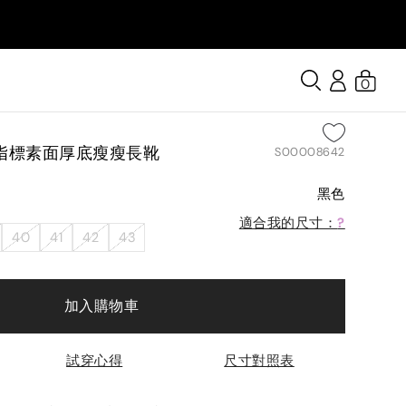
0
指標素面厚底瘦瘦長靴
S00008642
黑色
適合我的尺寸：
?
40
41
42
43
加入購物車
試穿心得
尺寸對照表