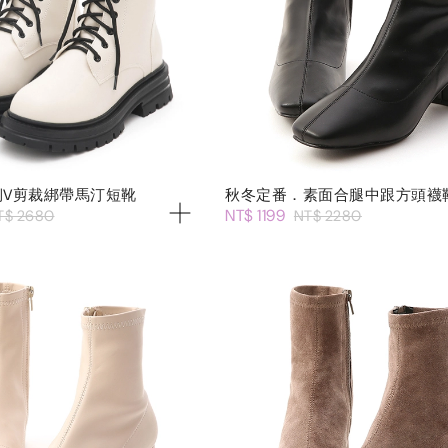
側V剪裁綁帶馬汀短靴
秋冬定番．素面合腿中跟方頭襪
NT$ 1199
T$ 2680
NT$ 2280