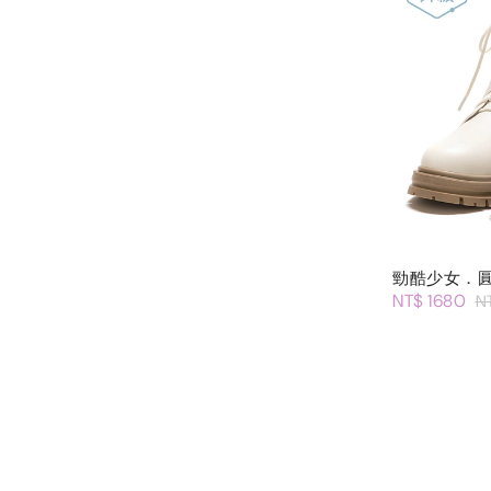
勁酷少女．
NT$ 1680
N