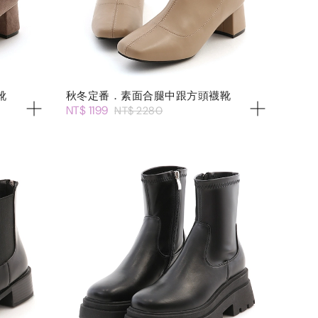
靴
秋冬定番．素面合腿中跟方頭襪靴
NT$ 1199
NT$ 2280