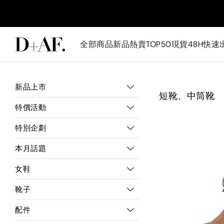
全部商品
新品
熱賣TOP50
現貨48H快速
新品上市
短靴、中筒靴
特價活動
特別企劃
本月話題
女鞋
靴子
配件