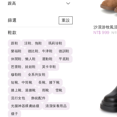
跟高
篩選
重設
沙漠游牧風
鞋款
NT$ 999
NT
跟鞋
涼鞋、拖鞋
瑪莉珍鞋
樂福鞋
德比鞋、牛津鞋
德訓鞋
休閒鞋、懶人鞋
運動鞋
平底鞋
芭蕾鞋、娃娃鞋
莫卡辛鞋
穆勒鞋
全系列女鞋
短靴、中筒靴
長靴、膝下靴
膝上靴、過膝靴
雨靴
雪靴
流行女包
飾釦配件
光腿神器裸膚絲襪
清潔保養用品
襪子