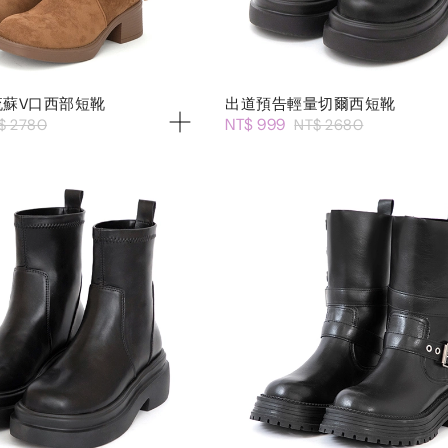
流蘇V口西部短靴
出道預告輕量切爾西短靴
NT$ 999
$ 2780
NT$ 2680