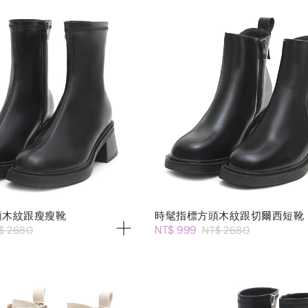
頭木紋跟瘦瘦靴
時髦指標方頭木紋跟切爾西短靴
NT$ 999
$ 2680
NT$ 2680