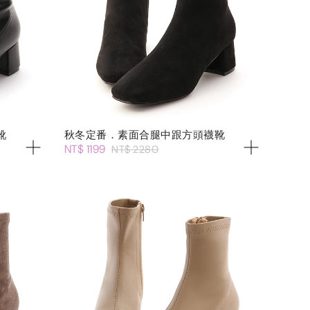
靴
秋冬定番．素面合腿中跟方頭襪靴
NT$ 1199
NT$ 2280