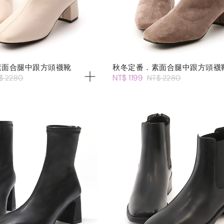
素面合腿中跟方頭襪靴
秋冬定番．素面合腿中跟方頭襪
NT$ 1199
$ 2280
NT$ 2280