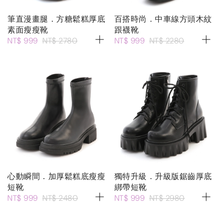
筆直漫畫腿．方糖鬆糕厚底
百搭時尚．中車線方頭木紋
素面瘦瘦靴
跟襪靴
NT$ 999
NT$ 2780
NT$ 999
NT$ 2280
心動瞬間．加厚鬆糕底瘦瘦
獨特升級．升級版鋸齒厚底
短靴
綁帶短靴
NT$ 999
NT$ 2480
NT$ 999
NT$ 2980