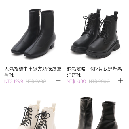
人氣指標中車線方頭低跟瘦
帥氣攻略．側V剪裁綁帶馬
瘦靴
汀短靴
NT$ 1299
NT$ 2280
NT$ 1680
NT$ 2680