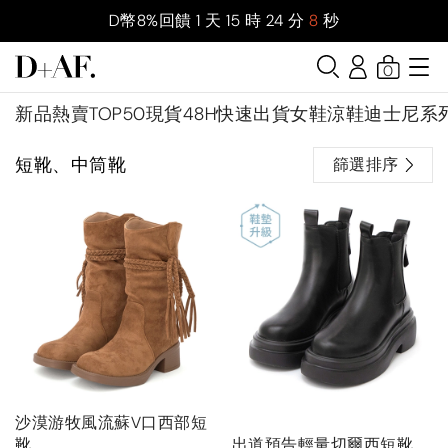
D幣8%回饋
1
天
15
時
24
分
7
秒
0
新品
熱賣TOP50
現貨48H快速出貨
女鞋
涼鞋
迪士尼系
短靴、中筒靴
篩選排序
沙漠游牧風流蘇V口西部短
靴
出道預告輕量切爾西短靴