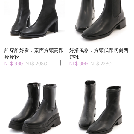
誰穿誰好看．素面方頭高跟
好搭風格．方頭低跟切爾西
瘦瘦靴
短靴
NT$ 999
NT$ 2680
NT$ 999
NT$ 2280