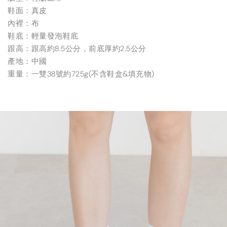
鞋面：真皮
內裡：布
鞋底：輕量發泡鞋底
跟高：跟高約8.5公分，前底厚約2.5公分
產地：中國
重量：一雙38號約725g(不含鞋盒&填充物)