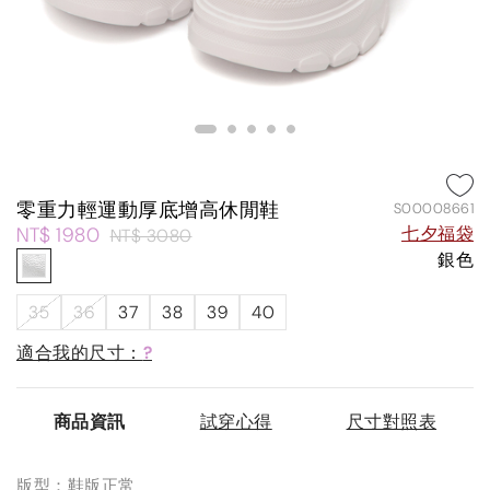
零重力輕運動厚底增高休閒鞋
S00008661
NT$ 1980
七夕福袋
NT$ 3080
銀色
35
36
37
38
39
40
適合我的尺寸：
?
商品資訊
試穿心得
尺寸對照表
版型：鞋版正常