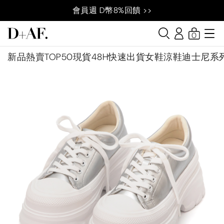
會員週 D幣8%回饋 >>
0
新品
熱賣TOP50
現貨48H快速出貨
女鞋
涼鞋
迪士尼系