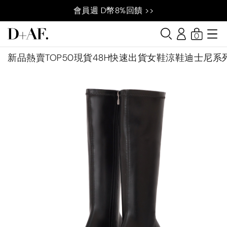
會員週 D幣8%回饋 >>
0
新品
熱賣TOP50
現貨48H快速出貨
女鞋
涼鞋
迪士尼系