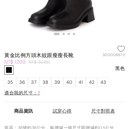
黃金比例方頭木紋跟瘦瘦長靴
S00008673
NT$ 1299
NT$ 3080
黑色
35
36
37
38
39
40
41
42
43
適合我的尺寸：
?
商品資訊
試穿心得
尺寸對照表
筒高：38號約38公分，每增減一個尺寸即增減約0.5公分