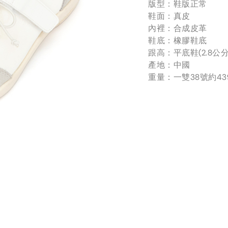
版型：鞋版正常
鞋面：真皮
內裡：合成皮革
鞋底：橡膠鞋底
跟高：平底鞋(2.8公分
產地：中國
重量：一雙38號約43