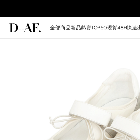
全部商品
新品
熱賣TOP50
現貨48H快速