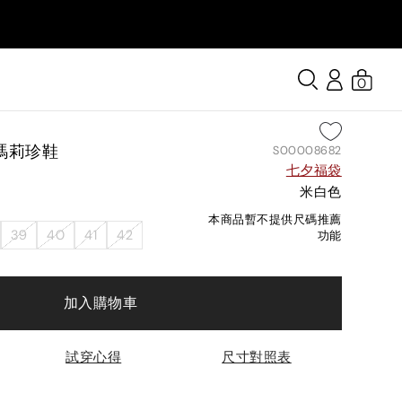
0
瑪莉珍鞋
S00008682
七夕福袋
米白色
本商品暫不提供尺碼推薦
39
40
41
42
功能
加入購物車
試穿心得
尺寸對照表