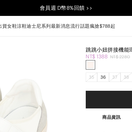
會員週 D幣8%回饋 >>
出貨
女鞋
涼鞋
迪士尼系列
最新消息
流行話題
瘋搶$788起
跳跳小妞拼接機能
NT$ 1388
NT$ 2280
35
36
37
38
商品資訊