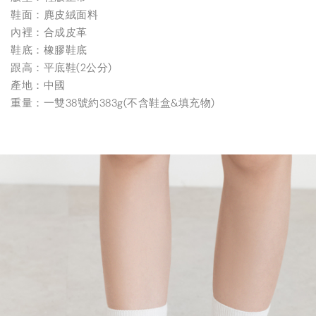
鞋面：麂皮絨面料
內裡：合成皮革
鞋底：橡膠鞋底
跟高：平底鞋(2公分)
產地：中國
重量：一雙38號約383g(不含鞋盒&填充物)