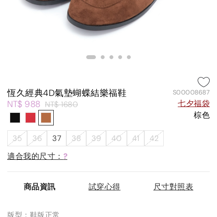
恆久經典4D氣墊蝴蝶結樂福鞋
S00008687
NT$ 988
七夕福袋
NT$ 1680
棕色
35
36
37
38
39
40
41
42
適合我的尺寸：
?
商品資訊
試穿心得
尺寸對照表
版型：鞋版正常