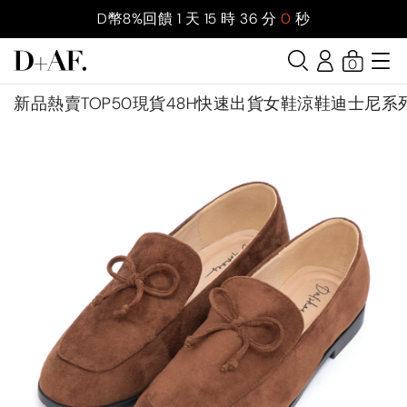
D幣8%回饋
1
天
15
時
35
分
59
秒
0
新品
熱賣TOP50
現貨48H快速出貨
女鞋
涼鞋
迪士尼系