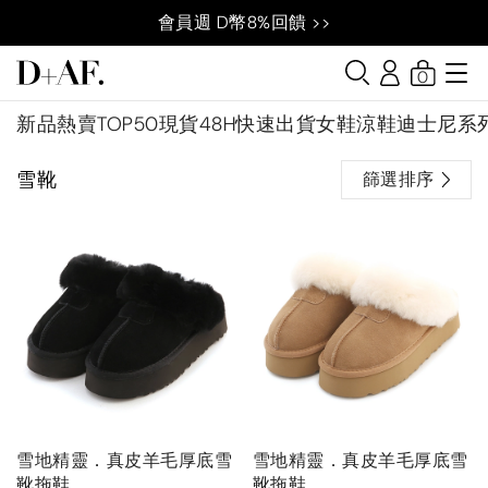
會員週 D幣8%回饋 >>
0
新品
熱賣TOP50
現貨48H快速出貨
女鞋
涼鞋
迪士尼系
雪靴
篩選排序
雪地精靈．真皮羊毛厚底雪
雪地精靈．真皮羊毛厚底雪
靴拖鞋
靴拖鞋