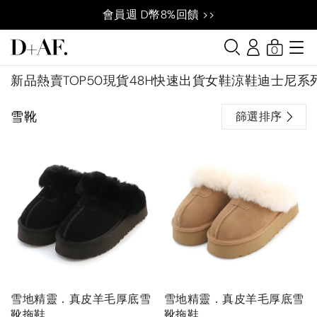
會員週 D幣8%回饋 >>
0
新品
熱賣TOP50
現貨48H快速出貨
女鞋
涼鞋
迪士尼系
雪靴
篩選排序
雪地精靈．真皮羊毛厚底雪
雪地精靈．真皮羊毛厚底雪
靴拖鞋
靴拖鞋