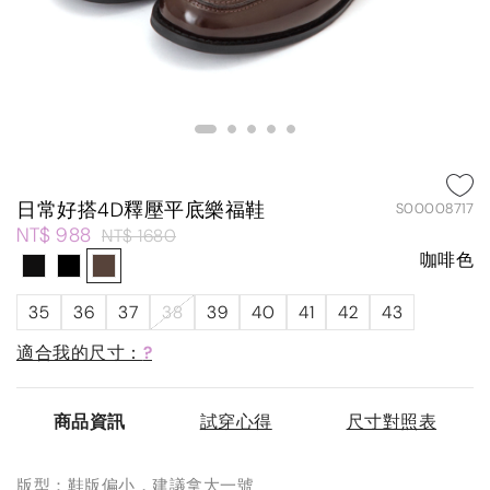
日常好搭4D釋壓平底樂福鞋
S00008717
NT$ 988
NT$ 1680
咖啡色
35
36
37
38
39
40
41
42
43
適合我的尺寸：
?
商品資訊
試穿心得
尺寸對照表
版型：鞋版偏小，建議拿大一號