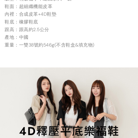
鞋面：超細纖機能皮革
內裡：合成皮革+4D鞋墊
鞋底：橡膠鞋底
跟高：跟高約2.5公分
產地：中國
重量：一雙38號約546g(不含鞋盒&填充物)