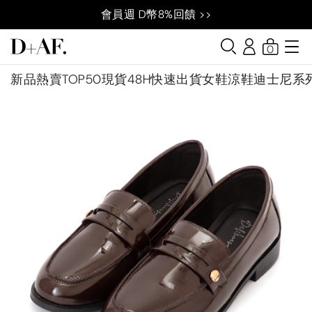
會員週 D幣8%回饋 >>
0
新品
熱賣TOP50
現貨48H快速出貨
女鞋
涼鞋
迪士尼系