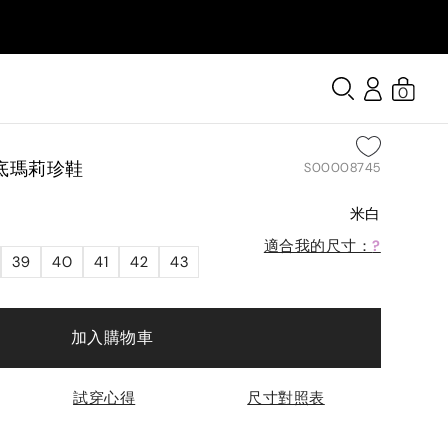
0
底瑪莉珍鞋
S00008745
米白
適合我的尺寸：
?
39
40
41
42
43
加入購物車
試穿心得
尺寸對照表