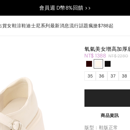
會員週 D幣8%回饋 >>
出貨
女鞋
涼鞋
迪士尼系列
最新消息
流行話題
瘋搶$788起
氧氣美女增高加厚
NT$ 1388
NT$ 2280
35
36
37
38
商品資訊
版型：鞋版正常