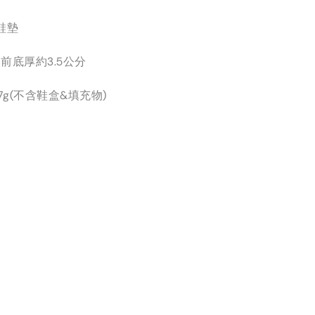
鞋墊
前底厚約3.5公分
7g(不含鞋盒&填充物)