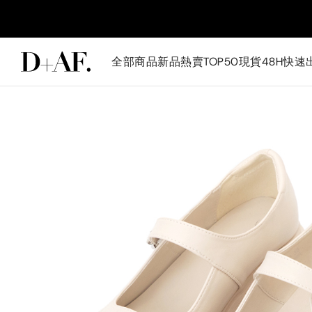
全部商品
新品
熱賣TOP50
現貨48H快速