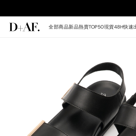
全部商品
新品
熱賣TOP50
現貨48H快速