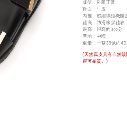
版型：鞋版正常
鞋面：牛皮
內裡：超細纖維機能
鞋底：防滑橡膠鞋底
跟高：跟高約3公分
產地：中國
重量：一雙38號約49
(天然真皮具有自然
穿著品質。)