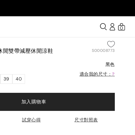
0
休閒雙帶減壓休閒涼鞋
S00008773
黑色
適合我的尺寸：
?
39
40
加入購物車
試穿心得
尺寸對照表