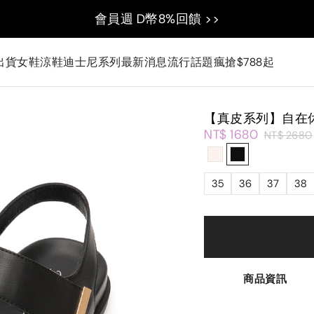
會員週 D幣8%回饋 >>
出貨
女鞋
涼鞋
迪士尼系列
最新消息
流行話題
瘋搶$788起
【真皮系列】自在
NT$ 1680
NT$ 2680
35
36
37
38
商品資訊