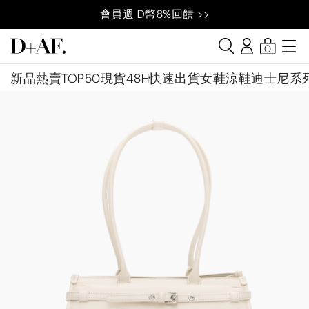
會員週 D幣8%回饋 >>
0
新品
熱賣TOP50
現貨48H快速出貨
女鞋
涼鞋
迪士尼系