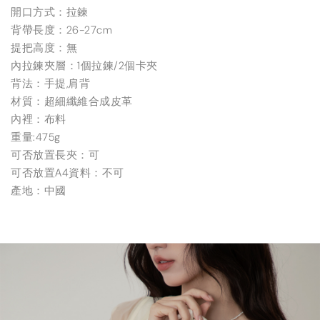
開口方式：拉鍊
背帶長度：26-27cm
提把高度：無
內拉鍊夾層：1個拉鍊/2個卡夾
背法：手提,肩背
材質：超細纖維合成皮革
內裡：布料
重量:475g
可否放置長夾：可
可否放置A4資料：不可
產地：中國