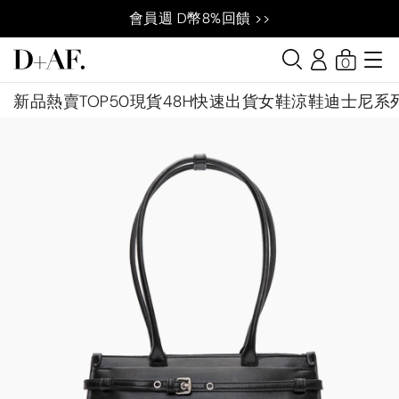
會員週 D幣8%回饋 >>
0
新品
熱賣TOP50
現貨48H快速出貨
女鞋
涼鞋
迪士尼系