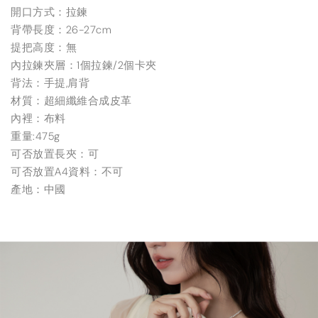
開口方式：拉鍊
背帶長度：26-27cm
提把高度：無
內拉鍊夾層：1個拉鍊/2個卡夾
背法：手提,肩背
材質：超細纖維合成皮革
內裡：布料
重量:475g
可否放置長夾：可
可否放置A4資料：不可
產地：中國