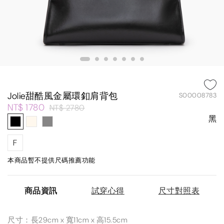
Jolie甜酷風金屬環釦肩背包
S00008783
NT$ 1780
NT$ 2780
黑
F
本商品暫不提供尺碼推薦功能
商品資訊
試穿心得
尺寸對照表
尺寸：長29cm x 寬11cm x 高15.5cm