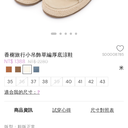
香榭旅行小吊飾草編厚底涼鞋
S00008785
NT$ 1388
NT$ 2280
米
35
36
37
38
39
40
41
42
43
適合我的尺寸：
?
商品資訊
試穿心得
尺寸對照表
版型：鞋版正常