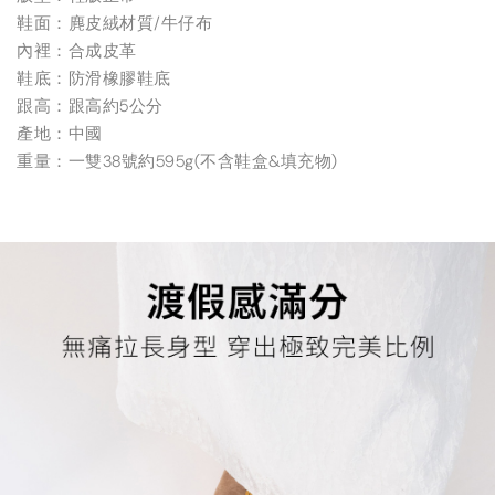
鞋面：麂皮絨材質/牛仔布
內裡：合成皮革
鞋底：防滑橡膠鞋底
跟高：跟高約5公分
產地：中國
重量：一雙38號約595g(不含鞋盒&填充物)