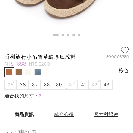
香榭旅行小吊飾草編厚底涼鞋
S00008785
NT$ 1388
NT$ 2280
棕色
35
36
37
38
39
40
41
42
43
適合我的尺寸：
?
商品資訊
試穿心得
尺寸對照表
版型：鞋版正常