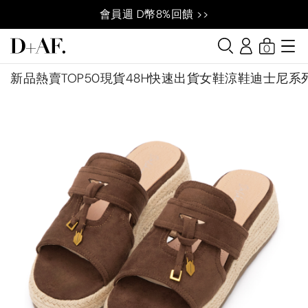
會員週 D幣8%回饋 >>
0
新品
熱賣TOP50
現貨48H快速出貨
女鞋
涼鞋
迪士尼系