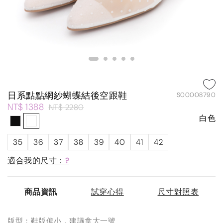
日系點點網紗蝴蝶結後空跟鞋
S00008790
NT$ 1388
NT$ 2280
白色
35
36
37
38
39
40
41
42
適合我的尺寸：
?
商品資訊
試穿心得
尺寸對照表
版型：鞋版偏小，建議拿大一號