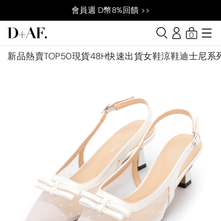
會員週 D幣8%回饋 >>
0
新品
熱賣TOP50
現貨48H快速出貨
女鞋
涼鞋
迪士尼系