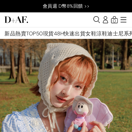
會員週 D幣8%回饋 >>
0
新品
熱賣TOP50
現貨48H快速出貨
女鞋
涼鞋
迪士尼系