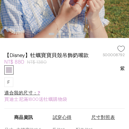
【Disney】牡蠣寶寶貝殼吊飾奶嘴款
S00008792
NT$ 880
NT$ 1380
紫
F
適合我的尺寸：
?
買迪士尼滿1800送牡蠣購物袋
商品資訊
試穿心得
尺寸對照表