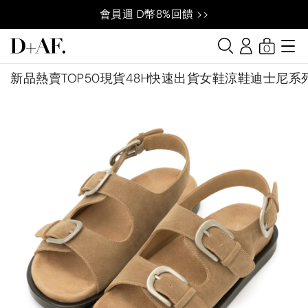
會員週 D幣8%回饋 >>
0
新品
熱賣TOP50
現貨48H快速出貨
女鞋
涼鞋
迪士尼系