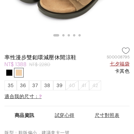
率性漫步雙釦環減壓休閒涼鞋
S00008795
NT$ 1388
七夕福袋
NT$ 2280
卡其色
35
36
37
38
39
40
41
42
適合我的尺寸：
?
商品資訊
試穿心得
尺寸對照表
版型：鞋版偏小，建議拿大一號