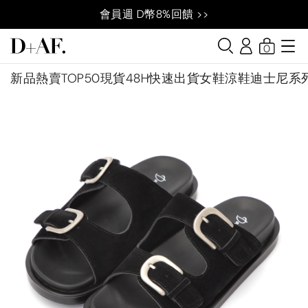
會員週 D幣8%回饋 >>
0
新品
熱賣TOP50
現貨48H快速出貨
女鞋
涼鞋
迪士尼系