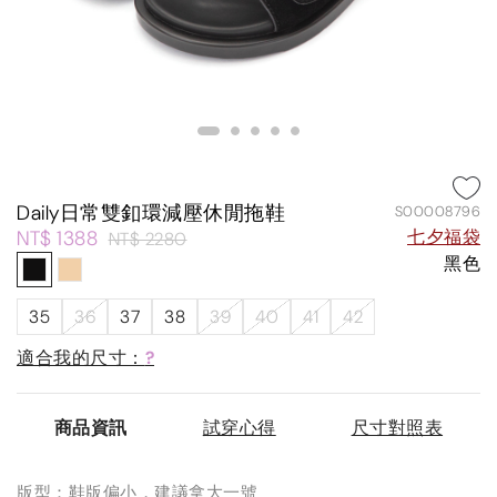
Daily日常雙釦環減壓休閒拖鞋
S00008796
NT$ 1388
七夕福袋
NT$ 2280
黑色
35
36
37
38
39
40
41
42
適合我的尺寸：
?
商品資訊
試穿心得
尺寸對照表
版型：鞋版偏小，建議拿大一號