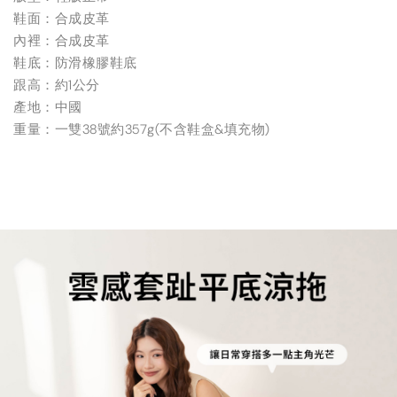
鞋面：合成皮革
內裡：合成皮革
鞋底：防滑橡膠鞋底
跟高：約1公分
產地：中國
重量：一雙38號約357g(不含鞋盒&填充物)