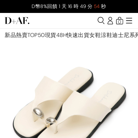
D幣8%回饋
1
天
16
時
49
分
52
秒
0
新品
熱賣TOP50
現貨48H快速出貨
女鞋
涼鞋
迪士尼系