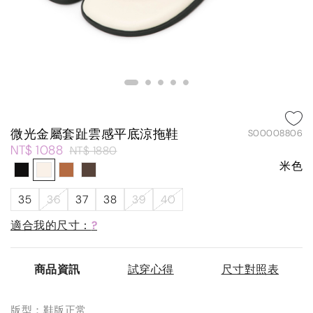
微光金屬套趾雲感平底涼拖鞋
S00008806
NT$ 1088
NT$ 1880
米色
35
36
37
38
39
40
適合我的尺寸：
?
商品資訊
試穿心得
尺寸對照表
版型：鞋版正常