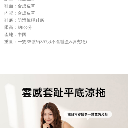
鞋面：合成皮革
內裡：合成皮革
鞋底：防滑橡膠鞋底
跟高：約1公分
產地：中國
重量：一雙38號約357g(不含鞋盒&填充物)