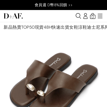
會員週 D幣8%回饋 >>
0
新品
熱賣TOP50
現貨48H快速出貨
女鞋
涼鞋
迪士尼系