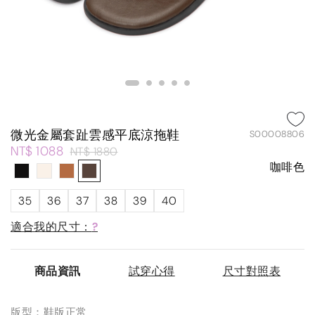
微光金屬套趾雲感平底涼拖鞋
S00008806
NT$ 1088
NT$ 1880
咖啡色
35
36
37
38
39
40
適合我的尺寸：
?
商品資訊
試穿心得
尺寸對照表
版型：鞋版正常