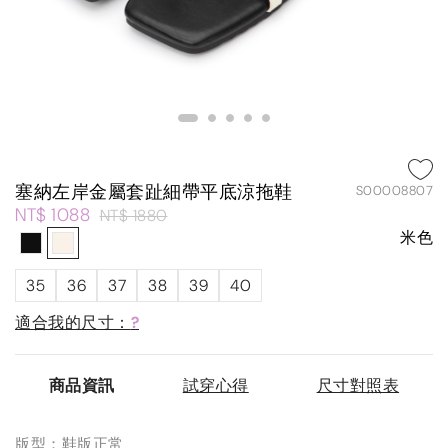
塞納左岸金屬套趾細帶平底涼拖鞋
S00008807
NT$ 1088
NT$ 1880
米色
35
36
37
38
39
40
適合我的尺寸：
?
商品資訊
試穿心得
尺寸對照表
版型：鞋版正常