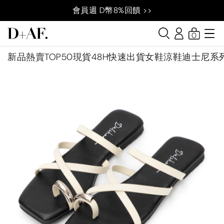
會員週 D幣8%回饋 >>
0
新品
熱賣TOP50
現貨48H快速出貨
女鞋
涼鞋
迪士尼系