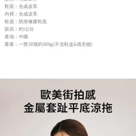
鞋面：合成皮革
內裡：合成皮革
鞋底：防滑橡膠鞋底
跟高：約1公分
產地：中國
重量：一雙38號約388g(不含鞋盒&填充物)