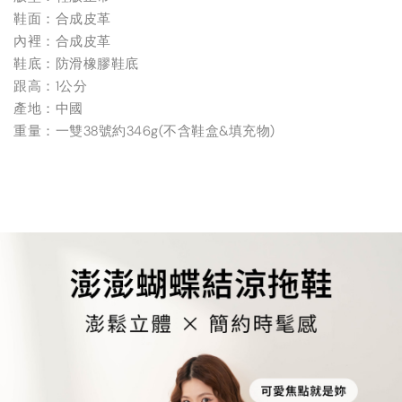
鞋面：合成皮革
內裡：合成皮革
鞋底：防滑橡膠鞋底
跟高：1公分
產地：中國
重量：一雙38號約346g(不含鞋盒&填充物)