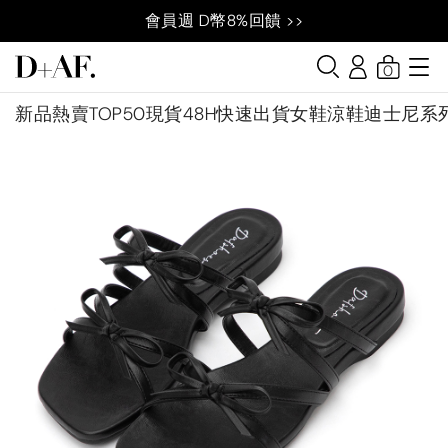
會員週 D幣8%回饋 >>
0
新品
熱賣TOP50
現貨48H快速出貨
女鞋
涼鞋
迪士尼系