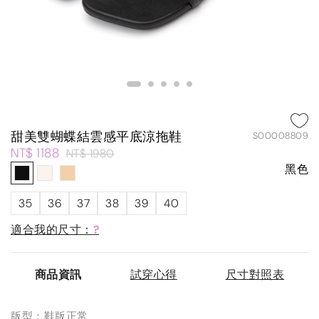
甜美雙蝴蝶結雲感平底涼拖鞋
S00008809
NT$ 1188
NT$ 1980
黑色
35
36
37
38
39
40
適合我的尺寸：
?
商品資訊
試穿心得
尺寸對照表
版型：鞋版正常