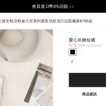
會員週 D幣8%回饋 >>
出貨
女鞋
涼鞋
迪士尼系列
最新消息
流行話題
瘋搶$788起
愛心吊飾短襪
NT$ 249
NT$ 480
F
商品資訊