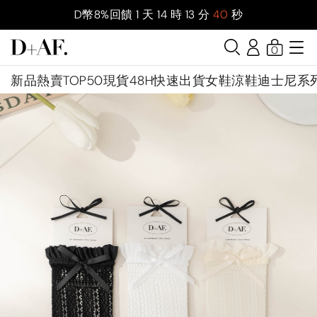
D幣8%回饋
1
天
14
時
13
分
39
秒
0
新品
熱賣TOP50
現貨48H快速出貨
女鞋
涼鞋
迪士尼系