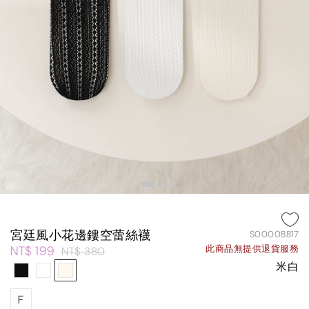
宮廷風小花邊鏤空蕾絲襪
S00008817
NT$ 199
此商品無提供退貨服務
NT$ 380
米白
F