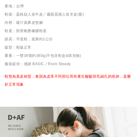
產地：台灣
鞋面：荔枝紋人造牛皮／霧面質感人造羊皮(紫)
內裡：吸汗真豚皮墊腳
鞋底：防滑耐磨橡膠鞋底
跟高：平底鞋，底厚約2公分
版型：鞋版正常
重量：一雙38號約380g(不包含鞋盒&填充物)
服裝提供：感謝 BASIC／Rock Steady
鞋墊為真皮材質，會因為皮革不同部位而有產生皺皺與毛細孔的痕跡，是屬
於正常現象