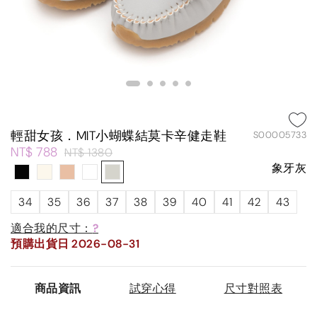
輕甜女孩．MIT小蝴蝶結莫卡辛健走鞋
S00005733
NT$ 788
NT$ 1380
象牙灰
34
35
36
37
38
39
40
41
42
43
適合我的尺寸：
?
預購出貨日 2026-08-31
商品資訊
試穿心得
尺寸對照表