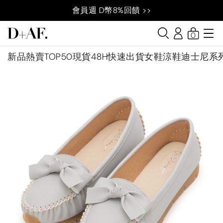
會員週 D幣8%回饋 >>
0
新品
熱賣TOP50
現貨48H快速出貨
女鞋
涼鞋
迪士尼系