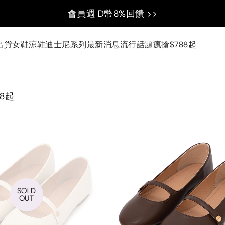
會員週 D幣8%回饋 >>
出貨
女鞋
涼鞋
迪士尼系列
最新消息
流行話題
瘋搶$788起
18起
SOLD
OUT