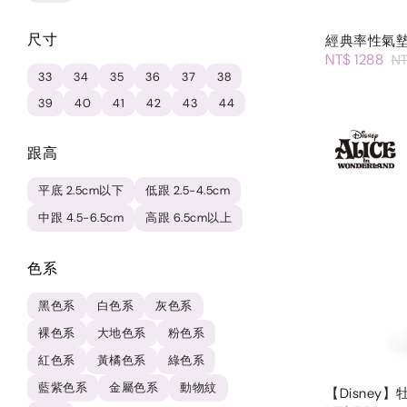
尺寸
經典率性氣
NT$ 1288
NT
33
34
35
36
37
38
39
40
41
42
43
44
跟高
平底 2.5cm以下
低跟 2.5-4.5cm
中跟 4.5-6.5cm
高跟 6.5cm以上
色系
黑色系
白色系
灰色系
裸色系
大地色系
粉色系
紅色系
黃橘色系
綠色系
藍紫色系
金屬色系
動物紋
【Disney