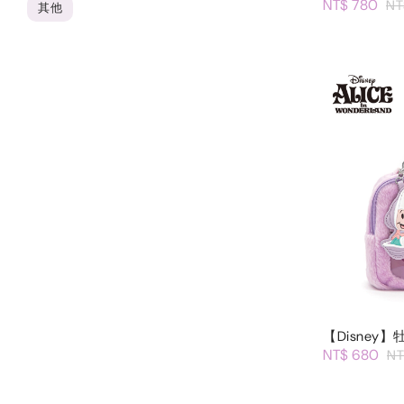
NT$ 780
NT
其他
【Disney
NT$ 680
NT