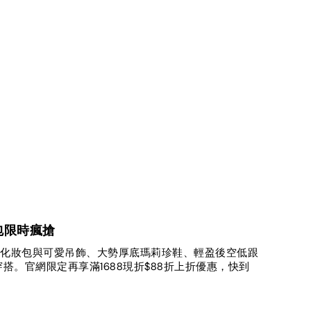
包包限時瘋搶
蠣寶寶化妝包與可愛吊飾、大勢厚底瑪莉珍鞋、輕盈後空低跟
。官網限定再享滿1688現折$88折上折優惠，快到