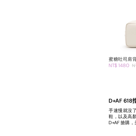
蜜糖吐司肩
NT$ 1480
N
D+AF 
手速慢就沒了
鞋，以及高顏
D+AF 搶