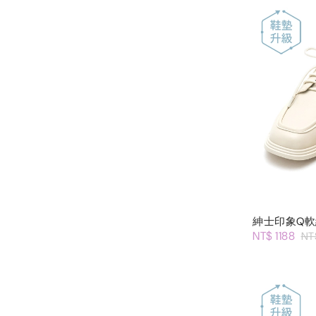
紳士印象Q
NT$ 1188
NT