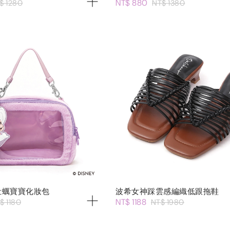
NT$ 880
$ 1280
NT$ 1380
】牡蠣寶寶化妝包
波希女神踩雲感編織低跟拖鞋
NT$ 1188
$ 1180
NT$ 1980