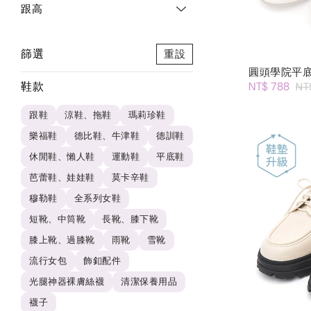
跟高
篩選
重設
圓頭學院平
鞋款
NT$ 788
NT
跟鞋
涼鞋、拖鞋
瑪莉珍鞋
樂福鞋
德比鞋、牛津鞋
德訓鞋
休閒鞋、懶人鞋
運動鞋
平底鞋
芭蕾鞋、娃娃鞋
莫卡辛鞋
穆勒鞋
全系列女鞋
短靴、中筒靴
長靴、膝下靴
膝上靴、過膝靴
雨靴
雪靴
流行女包
飾釦配件
光腿神器裸膚絲襪
清潔保養用品
襪子