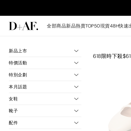
全部商品
新品
熱賣TOP50
現貨48H快速
新品上市
618限時下殺$6
特價活動
特別企劃
本月話題
女鞋
靴子
配件