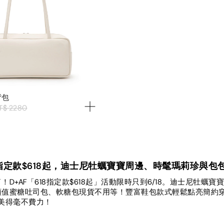
背包
T$ 2280
618指定款$618起，迪士尼牡蠣寶寶周邊、時髦瑪莉珍與
！D+AF「618指定款$618起」活動限時只到6/18。迪士尼牡
值蜜糖吐司包、軟糖包現貨不用等！豐富鞋包款式輕鬆點亮簡約穿搭
購，美得毫不費力！