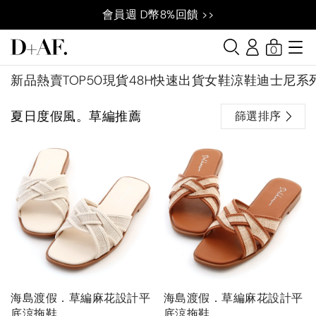
會員週 D幣8%回饋 >>
0
新品
熱賣TOP50
現貨48H快速出貨
女鞋
涼鞋
迪士尼系
夏日度假風。草編推薦
篩選排序
海島渡假．草編麻花設計平
海島渡假．草編麻花設計平
底涼拖鞋
底涼拖鞋